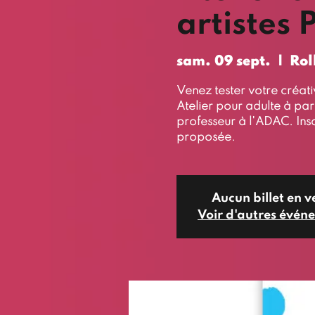
artistes 
sam. 09 sept.
  |  
Rol
Venez tester votre créativ
Atelier pour adulte à par
professeur à l'ADAC. Insc
proposée.
Aucun billet en v
Voir d'autres évén