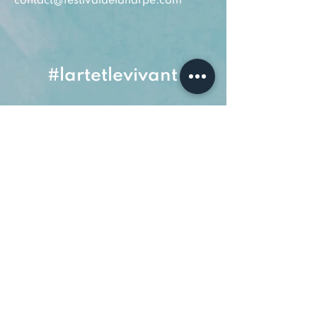
contact@festivaldelaharpe.com
#lartetlevivant
​À PROPOS
|
PARTENAIRES
|
PRESSE
|
CONTACT
Politique de confid
entialité
© 2021 by Festival Ile de La
Harpe.