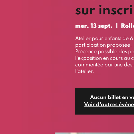
sur inscr
mer. 13 sept.
  |  
Roll
Atelier pour enfants de 6 
participation proposée.
Présence possible des par
l'exposition en cours au 
commentée par une des ar
l'atelier.
Aucun billet en v
Voir d'autres évén