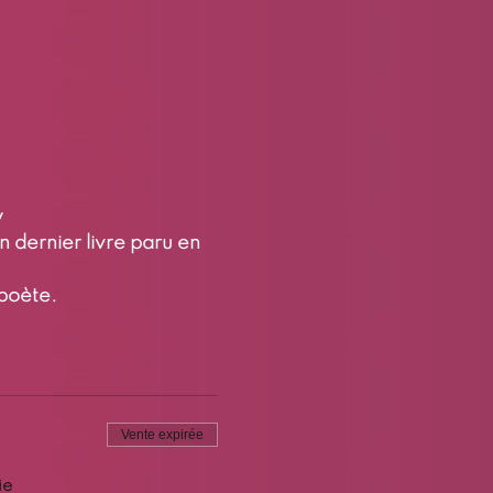
y
 dernier livre paru en 
poète.
Vente expirée
ie