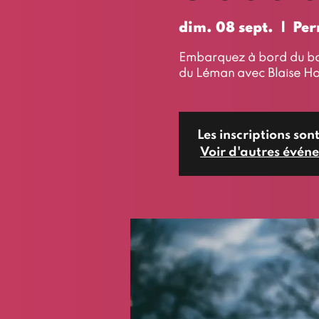
dim. 08 sept.
  |  
Per
Embarquez à bord du bat
du Léman avec Blaise Ho
Les inscriptions sont
Voir d'autres évén