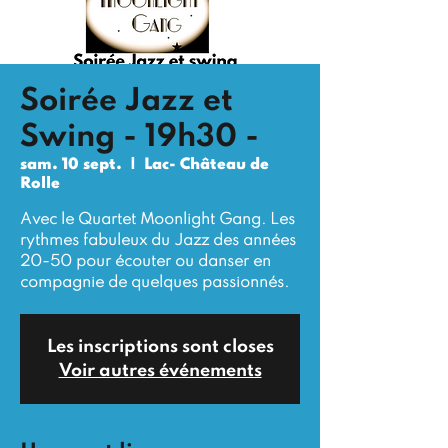
Soirée Jazz et
Swing - 19h30 -
sam. 10 sept.
  |  
Lac- Château de
Rolle
Avec le Quartet Moonlight Gang. Les
rythmes fabuleux du Jazz des années
20-50 pour écouter ou danser en
compagnie de quelques passionnés.
Les inscriptions sont closes
Voir autres événements