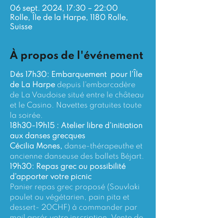
06 sept. 2024, 17:30 – 22:00
Rolle, Île de la Harpe, 1180 Rolle,
Suisse
À propos de l'événement
Dés 17h30: Embarquement  pour l'Île 
de La Harpe
 depuis l'embarcadère 
de La Vaudoise situé entre le château 
et le Casino. Navettes gratuites toute 
la soirée.
18h30-19h15 : Atelier libre d'initiation 
aux danses grecques 
Cécilia Mones,
 danse-thérapeuthe et 
ancienne danseuse des ballets Béjart.
19h30: Repas grec ou possibilité 
d'apporter votre picnic
Panier repas grec proposé (Souvlaki 
poulet ou végétarien, pain pita et 
dessert- 20CHF) à commander par 