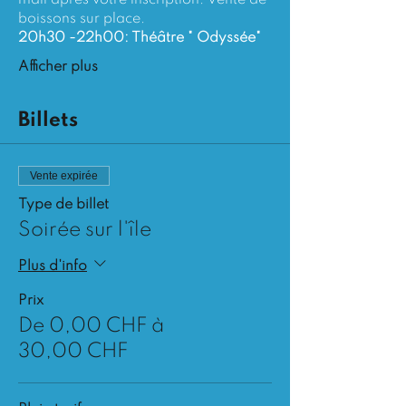
mail aprés votre inscription. Vente de 
boissons sur place.
​20h30 -22h00: Théâtre " Odyssée"
Afficher plus
Billets
Vente expirée
Type de billet
Soirée sur l'île
Plus d'info
Prix
De 0,00 CHF à
30,00 CHF