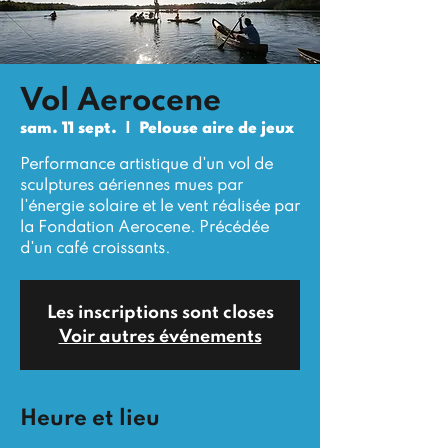
Vol Aerocene
sam. 11 sept.
  |  
Pelouse aire de jeux
Performance artistique d'un vol de
sculptures aériennes mues par
l'énergie solaire et le vent réalisée par
la Fondation Aerocene. Précédée
d'un café croissants.
Les inscriptions sont closes
Voir autres événements
Heure et lieu