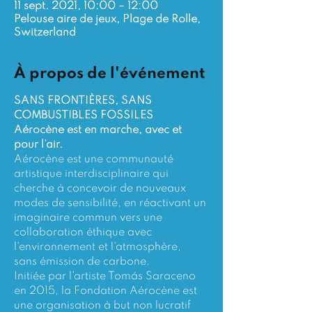
11 sept. 2021, 10:00 – 12:00
Pelouse aire de jeux, Plage de Rolle,
Switzerland
À propos de l'événement
SANS FRONTIÈRES, SANS 
COMBUSTIBLES FOSSILES
Aérocène est en marche, avec et 
pour l'air.
Aérocène est une communauté 
artistique interdisciplinaire qui 
cherche à concevoir de nouveaux 
modes de sensibilité, en réactivant un 
imaginaire commun vers une 
collaboration éthique avec 
l'environnement et l'atmosphère, 
sans émission de carbone.
Initiée par l'artiste Tomás Saraceno 
en 2015, la Fondation Aérocène est 
une organisation à but non lucratif 