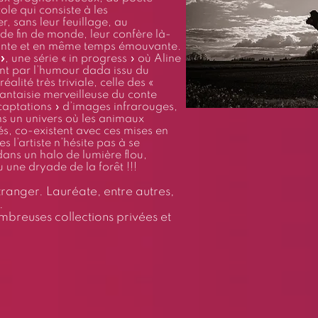
cole qui consiste à les
, sans leur feuillage, au
de fin de monde, leur confère là-
tante et en même temps émouvante.
»
, une série « in progress » où Aline
nt par l’humour dada issu du
lité très triviale, celle des «
fantaisie merveilleuse du conte
captations » d’images infrarouges,
ns un univers où les animaux
és, co-existent avec ces mises en
s l’artiste n’hésite pas à se
dans un halo de lumière flou,
u une dryade de la forêt !!!
étranger. Lauréate, entre autres,
.
mbreuses collections privées et