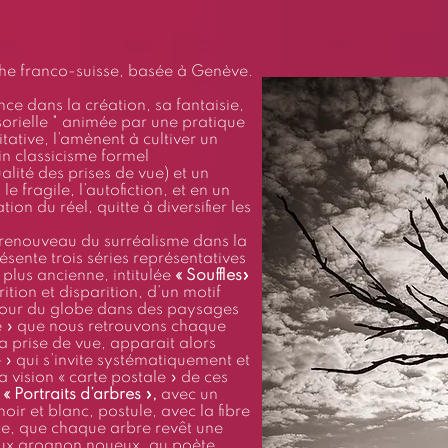
he franco-suisse, basée à Genève.
ce dans la création, sa fantaisie,
nsorielle " animée par une pratique
ative, l’amènent à cultiver un
n classicisme formel
alité des prises de vue) et un
le fragile, l’autofiction, et en un
tion du réel, quitte à diversifier les
 renouveau du surréalisme dans la
sente trois séries représentatives
 plus ancienne, intitulée
« Souffles»
tion et disparition, d’un motif
utour du globe dans des paysages
e » que nous retrouvons chaque
la prise de vue, apparait alors
» qui s’invite systématiquement et
a vision « carte postale » de ces
,
« Portraits d’arbres »,
avec un
noir et blanc, postule, avec la fibre
iste, que chaque arbre revêt une
ieux grognon noueux, au poète