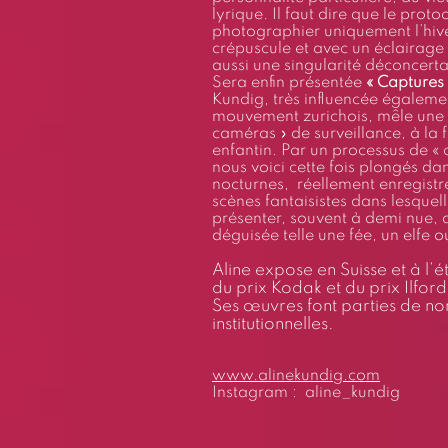
lyrique. Il faut dire que le proto
photographier uniquement l’hiver
crépuscule et avec un éclairage 
aussi une singularité déconcer
Sera enfin présentée
« Captures 
Kundig, très influencée égaleme
mouvement zurichois, mêle une réa
caméras » de surveillance, à la 
enfantin. Par un processus de « 
nous voici cette fois plongés da
nocturnes, réellement enregistr
scènes fantaisistes dans lesquelle
présenter, souvent à demi nue, 
déguisée telle une fée, un elfe o
Aline expose en Suisse et à l’
du prix Kodak et du prix Ilford
Ses œuvres font parties de no
institutionnelles.
www.alinekundig.com
Instagram : aline_kundig