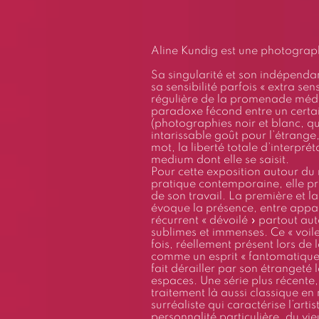
Aline Kundig est une photograp
Sa singularité et son indépendan
sa sensibilité parfois « extra se
régulière de la promenade médit
paradoxe fécond entre un certai
(photographies noir et blanc, qu
intarissable goût pour l’étrange, 
mot, la liberté totale d’interpréta
medium dont elle se saisit.
Pour cette exposition autour du
pratique contemporaine, elle pré
de son travail. La première et la
évoque la présence, entre appari
récurrent « dévoilé » partout a
sublimes et immenses. Ce « voil
fois, réellement présent lors de 
comme un esprit « fantomatique 
fait dérailler par son étrangeté l
espaces. Une série plus récente
traitement là aussi classique en 
surréaliste qui caractérise l’art
personnalité particulière, du v